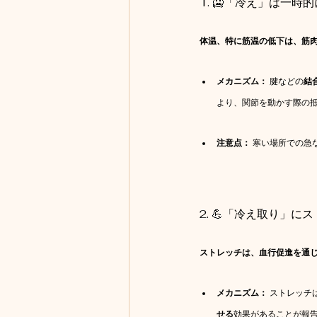
1. 🥶「冷え」は一
体温、特に筋温の低下は、筋
メカニズム：
 腱などの
結
より、関節を動かす際の抵
注意点：
 寒い場所での
2. 💪「冷え取り」
ストレッチは、血行促進を通
メカニズム：
 ストレッチ
せる
効果があることが報