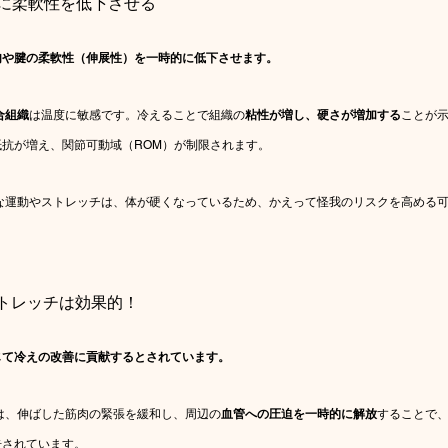
時的に柔軟性を低下させる
肉や腱の柔軟性（伸展性）を一時的に低下させます。
合組織
は温度に敏感です。冷えることで組織の
粘性が増し、硬さが増加する
ことが
抗が増え、関節可動域（ROM）が制限されます。
急な運動やストレッチは、体が硬くなっているため、かえって怪我のリスクを高める
にストレッチは効果的！
じて冷えの改善に貢献するとされています。
は、伸ばした筋肉の緊張を緩和し、周辺の
血管への圧迫を一時的に解放
することで
告されています。