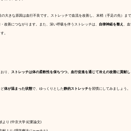
え性の大きな原因は血行不良です。ストレッチで血流を改善し、末梢（手足の先）ま
防・改善につながります。また、深い呼吸を伴うストレッチは、
自律神経を整え
、血
ます。
ており、
ストレッチは体の柔軟性を保ちつつ、血行促進を通じて冷えの改善に貢献し
など
体が温まった状態
で、ゆっくりとした
静的ストレッチ
を習慣にしてみましょう。
献より (中京大学 紀要論文)
文献より (理学療法ジャーナル)