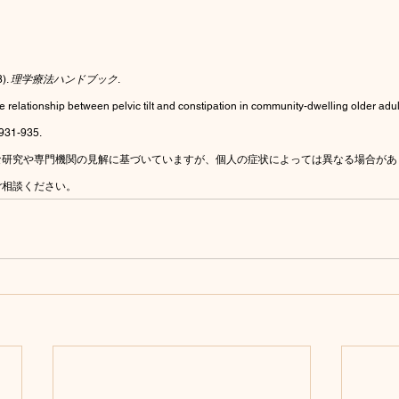
. 
理学療法ハンドブック
.
The relationship between pelvic tilt and constipation in community-dwelling older adult
 931-935.
な研究や専門機関の見解に基づいていますが、個人の症状によっては異なる場合があ
ご相談ください。