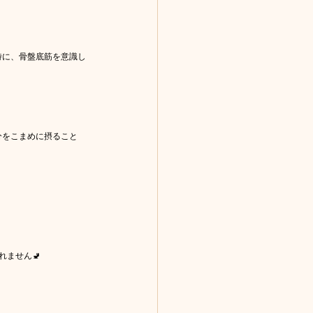
特に、骨盤底筋を意識し
分をこまめに摂ること
ません🚽