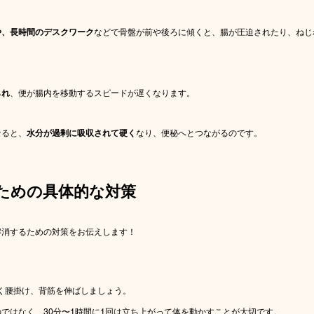
や、長時間のデスクワーク
などで骨盤が前や後ろに傾くと、腸が圧迫されたり、ねじ
られ
、便が腸内を移動するスピードが遅くなります。
なると、
水分が過剰に吸収されて硬く
なり、便秘へとつながるのです。
ための具体的な対策
解消するための対策をお伝えします！
深く腰掛け、背筋を伸ばしましょう。
ではなく、30分〜1時間に1回は立ち上がって体を動かすことが大切です。