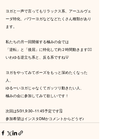
ヨガと一声で言ってもリラックス系、アーユルヴェ
ーダ特化、パワーヨガなどなどたくさん種類があり
ます。
私たちの月一回開催する極みの会では
「逆転」と「後屈」に特化して約２時間動きます🤸‍♀️
いわゆる逆立ち系と、反る系ですね💡
ヨガをやってみてポーズをもっと深めたくなった
人、
ゆるーいヨガじゃなくてガッツリ動きたい人、
極みの会に参加してみて欲しいです！
次回は5/31,9:30~11:45予定です🗓️
参加希望はインスタDMかコメントからどうぞ♪