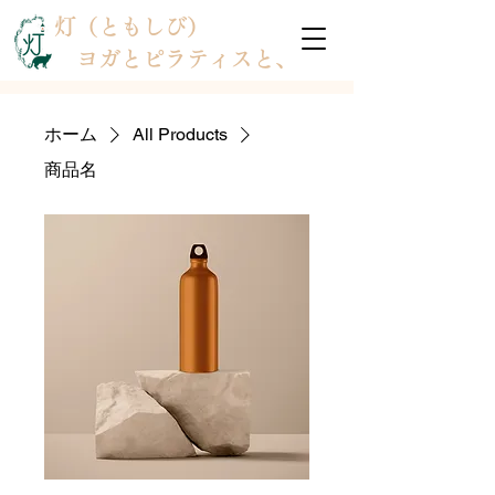
灯（ともしび）
ヨガとピラティスと、
ホーム
All Products
商品名