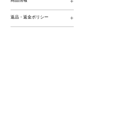
商品情報
商品の詳細を入力してください。サイ
返品・返金ポリシー
ズ、素材、取扱説明に加え、商品の特
徴やおすすめのポイントなどを説明し
ましょう。
返品・返金ポリシーを入力してくださ
商品の配送について
い。顧客が商品に満足しなかった場合
や、不備があった場合に行う手続きの
手順などを説明しましょう。内容を明
配送地域、料金、所要時間、梱包な
確にすることで顧客からの信頼を獲得
ど、商品の配送に関する情報を入力し
し、安心して商品を購入していただけ
てください。配送情報を明確にするこ
ます。
とで顧客からの信頼を獲得し、安心し
て商品を購入していただけます。
灯ヨガとピラティスと、
​定休日 不定休
​営業時間 8:00~19:00
©2024 灯 ヨガとピラティスと、。Wix.com で作成さ