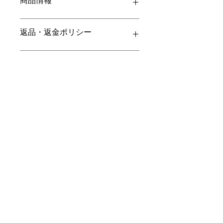
商品情報
商品の詳細を入力してください。サイ
返品・返金ポリシー
ズ、素材、取扱説明に加え、商品の特
徴やおすすめのポイントなどを説明し
ましょう。
返品・返金ポリシーを入力してくださ
商品の配送について
い。顧客が商品に満足しなかった場合
や、不備があった場合に行う手続きの
手順などを説明しましょう。内容を明
配送地域、料金、所要時間、梱包な
確にすることで顧客からの信頼を獲得
ど、商品の配送に関する情報を入力し
し、安心して商品を購入していただけ
てください。配送情報を明確にするこ
ます。
とで顧客からの信頼を獲得し、安心し
て商品を購入していただけます。
灯ヨガとピラティスと、
​定休日 不定休
​営業時間 8:00~19:00
©2024 灯 ヨガとピラティスと、。Wix.com で作成さ