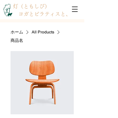
灯（ともしび）
ヨガとピラティスと、
ホーム
All Products
商品名